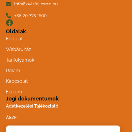
info@ovisfejleszto.hu
+36 20 775 1600
Oldalak
Főoldal
Webáruház
Tanfolyamok
Rólam
Kapcsolat
Fiókom
Jogi dokumentumok
Adatkezelési Tájékoztató
ÁSZF
Bankkártyás fizetési tájékoztató